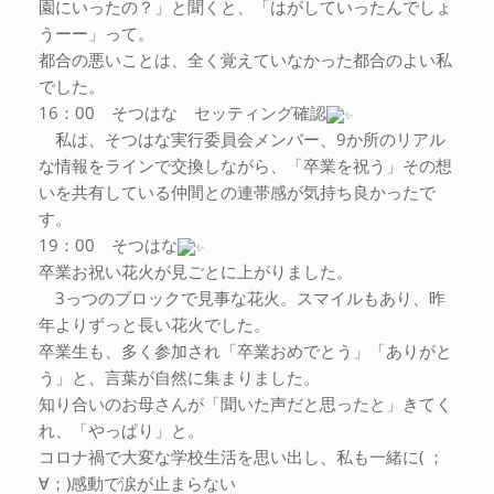
園にいったの？」と聞くと、「はがしていったんでしょ
うーー」って。
都合の悪いことは、全く覚えていなかった都合のよい私
でした。
16：00 そつはな セッティング確認
私は、そつはな実行委員会メンバー、9か所のリアル
な情報をラインで交換しながら、「卒業を祝う」その想
いを共有している仲間との連帯感が気持ち良かったで
す。
19：00 そつはな
卒業お祝い花火が見ごとに上がりました。
3っつのブロックで見事な花火。スマイルもあり、昨
年よりずっと長い花火でした。
卒業生も、多く参加され「卒業おめでとう」「ありがと
う」と、言葉が自然に集まりました。
知り合いのお母さんが「聞いた声だと思ったと」きてく
れ、「やっぱり」と。
コロナ禍で大変な学校生活を思い出し、私も一緒に( ；
∀；)感動で涙が止まらない