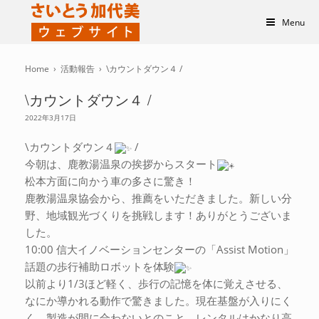
Menu
Home
›
活動報告
›
\カウントダウン４ /
\カウントダウン４ /
2022年3月17日
\カウントダウン４
/
今朝は、鹿教湯温泉の挨拶からスタート
松本方面に向かう車の多さに驚き！
鹿教湯温泉協会から、推薦をいただきました。新しい分
野、地域観光づくりを挑戦します！ありがとうございま
した。
10:00 信大イノベーションセンターの「Assist Motion」
話題の歩行補助ロボットを体験
以前より1/3ほど軽く、歩行の記憶を体に覚えさせる、
なにか導かれる動作で驚きました。現在基盤が入りにく
く、製造が間に合わないとのこと。レンタルはかなり高