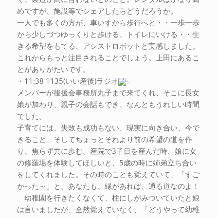
めですが、施設等でシェアしたらどうだろうか。
一人でも多くの方が、車いすから歩行へと・・一歩一歩
から少しづつゆっくりと歩ける、トイレにいける・・生
きる希望をもてる、アシストロボットと実感しました。
これからもっと注目されることでしょう。上田にあるこ
とがありがたいです。
・11:38 1135(いい産後)ラジオ
メンバーが後援会事務所丸子まで来てくれ、そこに長女
娘が加わり、親子の会話もでき、なんともうれしい時間
でした。
子育てには、失敗も成功もない、現実に向き合い、今で
きること、そしてちょっとそれより前の希望の道を作
り、焦らず共に歩む。産院で3子目を産んだ時、娘に女
の修羅場を体験してほしいと、5歳の時に姉弟立ち合い
をしてくれました。その時のことも覚えていて、「すご
かった～」と。あなたも、縁があれば、通る道なのよ！
幼稚園を行きたくなくて、柱にしがみついていたと娘
は言いましたが、全然覚えていなく、「どうやって幼稚