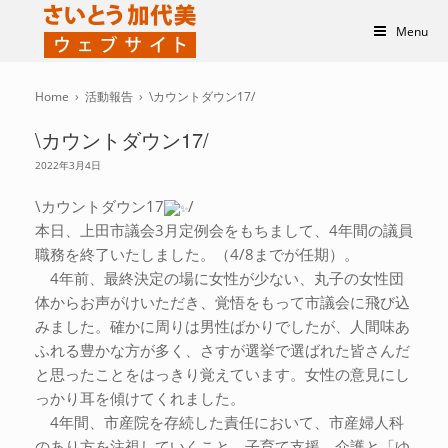
Menu
Home
›
活動報告
›
\カウントダウン17/
\カウントダウン17/
2022年3月4日
\カウントダウン17
/
本日、上田市議会3月定例会をもちまして、4年間の議員
職務を終了いたしました。（4/8までが任期）。
4年前、最終決定の場に女性が少ない、丸子の女性団
体からお声がけいただき、覚悟をもって市議会に飛び込
みました。確かに周りは男性ばかりでしたが、人間味あ
ふれる豊かな方が多く、さすが選挙で選ばれた皆さんだ
と思ったことをはっきり覚えています。女性の意見にし
っかり耳を傾けてくれました。
4年間、市産院を存続した責任において、市産婦人科
のあり方を注視していくこと、子育て支援、介護と「ゆ