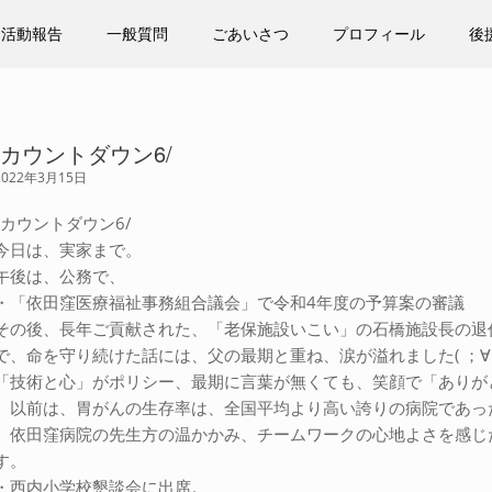
活動報告
一般質問
ごあいさつ
プロフィール
後
\カウントダウン6/
2022年3月15日
\カウントダウン6/
今日は、実家まで。
午後は、公務で、
・「依田窪医療福祉事務組合議会」で令和4年度の予算案の審議
その後、長年ご貢献された、「老保施設いこい」の石橋施設長の退
で、命を守り続けた話には、父の最期と重ね、涙が溢れました( ；∀
「技術と心」がポリシー、最期に言葉が無くても、笑顔で「ありが
以前は、胃がんの生存率は、全国平均より高い誇りの病院であっ
依田窪病院の先生方の温かかみ、チームワークの心地よさを感じ
す。
・西内小学校懇談会に出席。