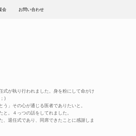
援会
お問い合わせ
任式が執り行われました。身を粉にして命がけ
；)
とう」その心が通じる医者でありたいと。
たと。４っつの話をしてれました。
た、退任式であり、同席できたことに感謝しま