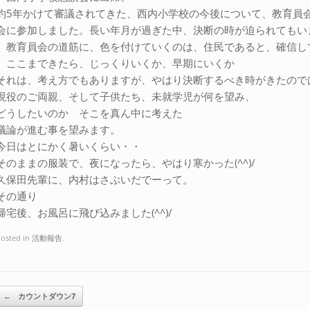
約5年かけて審議されてきた、西内小学校の今後について、教育員
会に参加しました。長い年月が過ぎた中、決断の時が迫られてもい
教育員会の道筋に、色を付けていくのは、住民であると、確信し
ここまできたら、じっくりいくか、早期にいくか
それは、考え方でもありますが、やはり決断するべき時がきたので
現役のご両親、そして子供たち、未就学児が何を望み、
どうしたいのか そこを真ん中に考えた
議論が進む事を望みます。
今日はとにかく暑いくらい・・
そのままの服装で、夜になったら、やはり寒かった(^^)/
久保田先輩に、内村はさぶいだでーって。
その通り
帰宅後、お風呂に飛び込みました(^^)/
osted in
活動報告
.
Post navigation
←
カウントダウン7