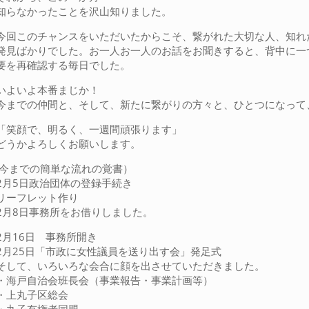
知らなかったことを沢山知りました。
今回このチャンスをいただいたからこそ、繋がれた大切な人、知れ
発見ばかりでした。お一人お一人のお話をお聞きすると、背中に一
要を再確認する毎日でした。
いよいよ本番まじか！
今までの仲間と、そして、新たに繋がりの方々と、ひとつになって
「笑顔で、明るく、一週間頑張ります」
どうかよろしくお願いします。
(今までの簡単な流れの覚書）
2月5日政治団体の登録手続き
リーフレット作り
2月8日事務所をお借りしました。
2月16日 事務所開き
2月25日「市政に女性議員を送り出す会」発足式
そして、いろいろな会合に顔を出させていただきました。
・海戸自治会班長会（事業報告・事業計画等）
・上丸子区総会