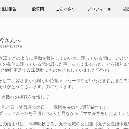
活動報告
一般質問
ごあいさつ
プロフィール
後
皆さんへ
2018年3月17日
WEBでどのように活動を報告していいか、迷っている間に、いよ
その発信に迷っている間の思った事、そして出会ったことを綴りま
（*勉強不足でWEB活動にものおじもしていました”(-“”-)”）
そして、皆さまから暖かい応援メッセージなどいただきおおきな力
ありがとうございます。力になります。
– 市政への挑戦を覚悟して –
1月31日（皆既月食の日）、覚悟を決めた7週間前でした。
ブラッドムーンを子供たち3人と見ながら「ママ決意をしたよ！」
この始まりは、昨年晩秋ごろ、丸子地域の女団連（丸子女性団体連