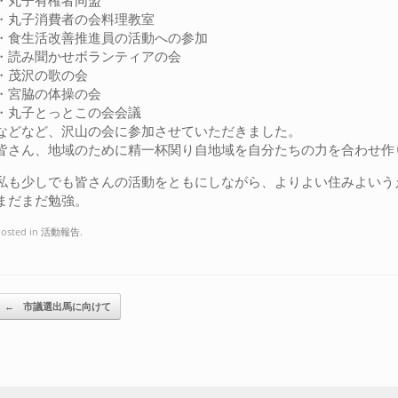
・丸子有権者同盟
・丸子消費者の会料理教室
・食生活改善推進員の活動への参加
・読み聞かせボランティアの会
・茂沢の歌の会
・宮脇の体操の会
・丸子とっとこの会会議
などなど、沢山の会に参加させていただきました。
皆さん、地域のために精一杯関り自地域を自分たちの力を合わせ作
私も少しでも皆さんの活動をともにしながら、よりよい住みよいう
まだまだ勉強。
osted in
活動報告
.
Post navigation
←
市議選出馬に向けて