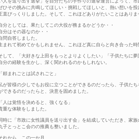
い人を送り出す選挙」を自分たちの手作りの選挙運営によって、市
ぜひその挑みに共鳴してほしい・挑戦してほしいと、熱い想いを投
正直びっくりしました。そして、これほどありがたいことはありま
自分としては、果たしてこの大役が務まるかどうか・・
自分はその器なのか・・
自問自答しました。
生まれて初めてかもしれません、これほど真に自らと向き合った時
そして、「大好きな上田をもっとよりよくしたい」「子供たちに夢
自分の経験を生かし、深く関われるのかもしれない。
「頼まれごとは試されごと」
私が皆様の少しでもお役に立つことができるのだったら、子供たち
ができるのだったらと、決意を固めました。
「人は覚悟を決めると、強くなる」
貴重な体験をしました。
同時に「市政に女性議員を送り出す会」を結成していただき、家族
丸子とっとこ会のの推薦も整いました。
それから、この一か月