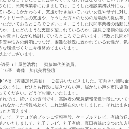
さらに、民間事業者におきましては、こうした相談業務以外にも、
ているにもかかわらず、支援が行き届いていない女性や母子に対し
アウトリーチ型の支援や、そうした方々のための居場所の提供等、
いただいておるところでございます。こうした民間事業者の活動に
のか、またどのような支援を望まれているのか、議員ご指摘の国の
もお聞きしながら検討しているところでございます。行政と民間が
不安や悩みの解消につなげ、困難な状況に置かれている女性が、気
うな環境づくりに今後努めてまいります。
以上でございます。
○議長（土屋勝浩君） 齊藤加代美議員。
〔16番 齊藤 加代美君登壇〕
◆16番（齊藤加代美君） ご答弁いただきました。前向きな補助
このように、ぜひとも行政に届きづらい声、届かない声を市民協働
ってください。どうぞお願いいたします。
それでは、続いての質問です。高齢者の緊急情報伝達手段について
られなかった情報格差が、これは顕在化いたしました。それはまさ
ったと言えます。
そこで、アナログ的プッシュ情報手段、ケーブルテレビ、有線放送
拠といたしまして、丸子テレビ、丸子有線、真田有線の３つの加入