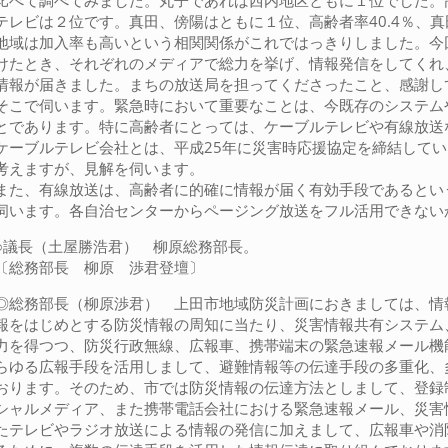
比べて調べてみました。丸子であれば西内地区ともに１位でした。高齢
テレビは２位です。真田、傍陽はともに１位、高齢者率40.4％、真
地域は加入率も高いという相関関係がこれではっきりしました。今回
けたとき、それぞれのメディアで総力を挙げ、情報発信をしてくれ
情報が届きました。まちの放送局を担ってくださったこと、感謝し
そこで伺います。緊急時において重要なことは、今既存のシステム
とであります。特に高齢者にとっては、ケーブルテレビや有線放送
ケーブルテレビ会社とは、平成25年に災害時応援協定を締結して
考えますが、見解を伺います。
また、有線放送は、高齢者に的確に情報が届く有効手段であるとい
伺います。各自治センターからページング放送をフル活用できない
○議長（土屋勝浩君） 柳原総務部長。
〔総務部長 柳原 渉君登壇〕
◎総務部長（柳原渉君） 上田市地域防災計画におきましては、情
報をはじめとする防災情報の周知に当たり、災害情報共有システム
力を得つつ、防災行政無線、広報車、携帯端末の緊急速報メール機
らゆる広報手段を活用しまして、避難情報等の伝達手段の多重化、
おります。そのため、市では防災情報の伝達方法としまして、登録
シャルメディア、また携帯電話会社における緊急速報メール、災害
たテレビやラジオ放送による情報の発信に加えまして、広報車や消