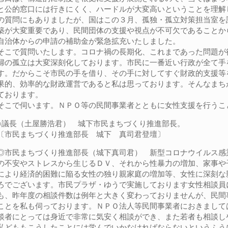
と公的窓口には行きにくく、ハードルが大変高いということを理解
の質問にもありましたが、国はこの３月、孤独・孤立対策担当室を
築が大変重要であり、民間団体の支援や視点が不可欠であることか
自治体からの申請の補助金が緊急拡充いたしました。
そこで質問いたします。コロナ禍の長期化、これまであった問題が
婦の孤立は大変深刻化しております。市民に一番近い行政が全て手
す。だからこそ市民の手を借り、その手に対してすぐ財政的支援等
果的、効率的な財政運営であると私は思っております。そんなまち
ております。
そこで伺います。ＮＰＯ等の民間事業者とともに女性支援を行うこ
○議長（土屋勝浩君） 城下市民まちづくり推進部長。
〔市民まちづくり推進部長 城下 真司君登壇〕
◎市民まちづくり推進部長（城下真司君） 新型コロナウイルス感
の不安やストレスから生じるＤＶ、それから性暴力の増加、家事や
により経済的困難に陥る女性の独り親家庭の増加等、女性に深刻な
ろでございます。市民プラザ・ゆうで実施しております女性相談員
も、昨年度の相談件数は例年と大きく変わっておりませんが、民間
ことを私も伺っております。ＮＰＯ法人等民間事業者におきまして
談者にとっては身近で非常に気安く相談ができ、また若者も相談し
私どももこうしたことには学んでいかなければならないというふう