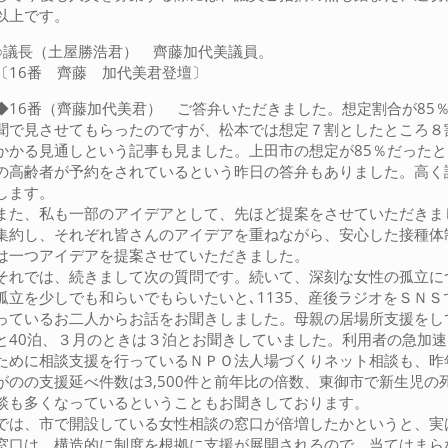
以上です。
○議長（土屋勝浩君） 齊藤加代美議員。
〔16番 齊藤 加代美君登壇〕
◆16番（齊藤加代美君） ご答弁いただきました。想定割合が85
聞で見させてもらったのですが、松本では想定７割としたところ８
かかる見通しという記事も見ました。上田市の想定が85％だった
の高齢者が予約をされているという昨日の答弁もありました。高く
します。
また、私も一部のアイデアとして、先ほど提案をさせていただきま
集約し、それぞれ皆さんのアイデアを重ねながら、安心した接種体
は一つアイデアを提案させていただきました。
それでは、続きまして次の質問です。続いて、深刻な女性の孤立に
孤立を少しでも和らいでもらいたいと､1135、産後ラジオをＳＮ
っているお二人からお話をお聞きしました。母親の居場所支援をし
と40泊、３月のときは３泊とお聞きしていました。利用者の急加
ために相談支援を行っているＮＰＯ法人場づくりネット相談も、昨
がのの支援延べ件数は3,500件と前年比の倍数、東御市で新生児
談も多くなっているということもお聞きしております。
では、市で開設している女性相談の窓口が倍増したかというと、実
窓口は、構造的に制度を根拠に支援が展開されるので、当てはまら