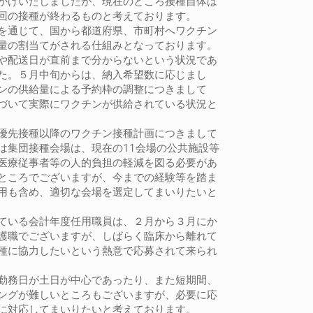
かけいたしましたが、現在のところ接種自体は
回の接種が終わるものと考えております。
を通じて、国から都道府県、市町村へワクチン
量の割当てがされる仕組みとなっております。
や配送日が直前まで分からないという状況であ
た。５月中旬からは、納入希望数に応じまし
ンの供給量による予約枠の調整につきまして
づいて実際にワクチンが供給されている状況と
優先接種以降のワクチン接種計画につきまして
は集団接種会場は、現在の11会場の公共施設等
医療従事者等の人的負担の軽減を図る必要があ
ところでございますが、今までの経験等を踏ま
用も含め、適切な会場を選定してまいりたいと
ている会計年度任用職員は、２月から３月にか
護職でございますが、しばらく臨床から離れて
種に協力したいという熱意で応募されて来られ
勤務日が土日が中心であったり、また短期間、
ングが難しいところもございますが、必要に応
に対応してまいりたいと考えております。