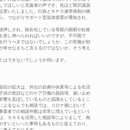
してほしいと支援者の声です。先ほど西沢議員
設置いたしました。行政とＮＰＯ連帯体制の構
ら、つながりサポート型追加措置が通知され、
後押しされ、顕在化している母親の困窮や妊産
を差し伸べられればいいのですが、不可能で
を行うべきではないでしょうか。この実施が効
が幸せなまちと言えるのではないか、そう考え
とはできないでしょうか伺います。
染症の拡大は、外出の自粛や休業等による生活
子供の世話などのケア労働の負担増、雇い止め
影響を及ぼしているものと認識をしているとこ
によるなんでも相談では、コロナ禍において
事業者での相談件数は非常に増えているという
は、ＳＮＳを活用した相談等によりまして、相
やすいといった事情もあるものと捉えており、
に考えております。