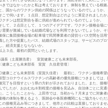
べきではなかったかと私は考えております。体制を整えている根拠
と、国からのワクチン供給の関係はどうなっているのでしょうか。
そこで伺います。１点目、想定割合はどのように算定されましたか
ワクチンは想定割合を基に供給が進められているのでしょうか。
そして、２点目として、１つのアイデアです。ワクチン接種会場に
り需要が激減している結婚式場などを利用できないでしょうか。そ
確保に集団接種会場の駐車場で民間事業者の貸切りバス空間を活用
職した方や提案したバス、結婚式場のスタッフは、サービスのプロ
し、経済支援とならないか。
以上３点、最初の質問といたします。
○議長（土屋勝浩君） 室賀健康こども未来部長。
〔健康こども未来部長 室賀 久佳君登壇〕
◎健康こども未来部長（室賀久佳君） 最初に、ワクチン接種希望
新型コロナウイルスワクチンの高齢者の優先接種につきましては、
種完了を目指すという県の方針が示されておりました。また、接種
んでしたが、おおむね８割程度の接種を見込み、自治体ごとに見通
た。こうしたことから、上田市では、当初から７月末までに対象者
接種の体制を整えるよう、医師会や各医療機関にもご協力をいただ
この接種見込み等につきまして、他市との比較は直接しておりませ