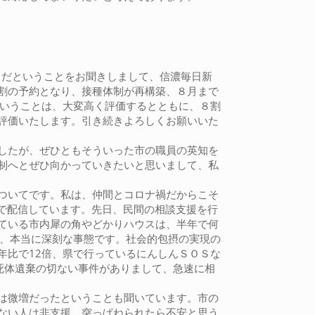
％だということをお聞きしまして、信濃毎日新
割の予約となり、接種体制が再構築、８月まで
ということは、大変高く評価するとともに、８割
評価いたします。引き続きよろしくお願いいた
したが、ぜひともそういった市の職員の英知を
制へとぜひ向かっていきたいと思いまして、私
ついてです。私は、仲間とコロナ禍だからこそ
Ｓで配信しています。先日、民間の相談支援を行
ている市内犀の角やどかりハウスは、半年で何
速、本当に深刻な事態です。社会的包摂の実現の
年比で12倍、県で行っているにんしんＳＯＳな
の死体遺棄の切ない事件がありまして、急速に相
は微増だったということも聞いています。市の
ない人は非支援、突っぱねられたら不安と思う