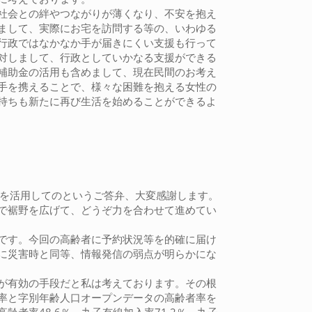
社会との絆やつながりが薄くなり、不安を抱え
まして、実際にお宅を訪問する等の、いわゆる
行政ではなかなか手が届きにくい支援も行って
対しまして、行政としていかなる支援ができる
補助金の活用も含めまして、現在民間のお考え
手を携えることで、様々な困難を抱える女性の
持ちも新たに再び生活を始めることができるよ
金を活用してのというご答弁、大変感謝します。
で裾野を広げて、どうぞ力を合わせて進めてい
です。今回の高齢者に予約状況等を的確に届け
に災害時と同等、情報発信の弱点が明らかにな
が有効の手段だと私は考えております。その根
率と字別年齢人口オープンデータの高齢者率を