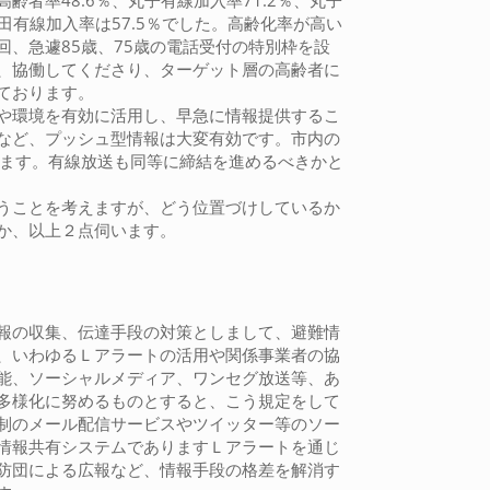
者率48.6％、丸子有線加入率71.2％、丸子
田有線加入率は57.5％でした。高齢化率が高い
、急遽85歳、75歳の電話受付の特別枠を設
、協働してくださり、ターゲット層の高齢者に
ております。
や環境を有効に活用し、早急に情報提供するこ
など、プッシュ型情報は大変有効です。市内の
います。有線放送も同等に締結を進めるべきかと
うことを考えますが、どう位置づけしているか
か、以上２点伺います。
報の収集、伝達手段の対策としまして、避難情
、いわゆるＬアラートの活用や関係事業者の協
能、ソーシャルメディア、ワンセグ放送等、あ
多様化に努めるものとすると、こう規定をして
制のメール配信サービスやツイッター等のソー
情報共有システムでありますＬアラートを通じ
防団による広報など、情報手段の格差を解消す