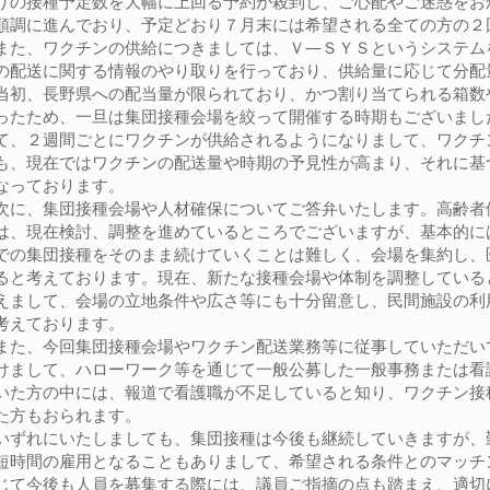
りの接種予定数を大幅に上回る予約が殺到し、ご心配やご迷惑をお
順調に進んでおり、予定どおり７月末には希望される全ての方の２
また、ワクチンの供給につきましては、Ｖ―ＳＹＳというシステム
の配送に関する情報のやり取りを行っており、供給量に応じて分配
当初、長野県への配当量が限られており、かつ割り当てられる箱数
ったため、一旦は集団接種会場を絞って開催する時期もございまし
て、２週間ごとにワクチンが供給されるようになりまして、ワクチ
も、現在ではワクチンの配送量や時期の予見性が高まり、それに基
なっております。
次に、集団接種会場や人材確保についてご答弁いたします。高齢者
は、現在検討、調整を進めているところでございますが、基本的に
での集団接種をそのまま続けていくことは難しく、会場を集約し、
ると考えております。現在、新たな接種会場や体制を調整している
えまして、会場の立地条件や広さ等にも十分留意し、民間施設の利
考えております。
また、今回集団接種会場やワクチン配送業務等に従事していただい
けまして、ハローワーク等を通じて一般公募した一般事務または看
いた方の中には、報道で看護職が不足していると知り、ワクチン接
た方もおられます。
いずれにいたしましても、集団接種は今後も継続していきますが、
短時間の雇用となることもありまして、希望される条件とのマッチ
じて今後も人員を募集する際には、議員ご指摘の点も踏まえ、適切