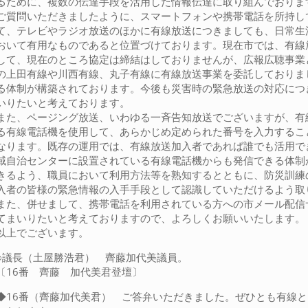
るために、複数の伝達手段を活用した情報伝達に取り組んでおりま
ご質問いただきましたように、スマートフォンや携帯電話を所持し
て、テレビやラジオ放送のほかに有線放送につきましても、日常生
おいて有用なものであると位置づけております。現在市では、有線
して、現在のところ協定は締結はしておりませんが、広報広聴事業
の上田有線や川西有線、丸子有線に有線放送事業を委託しておりま
る体制が構築されております。今後も災害時の緊急放送の対応につ
いりたいと考えております。
また、ページング放送、いわゆる一斉告知放送でございますが、有
る有線電話機を使用して、あらかじめ定められた番号を入力するこ
なります。既存の運用では、有線放送加入者であれば誰でも活用で
域自治センターに設置されている有線電話機からも発信できる体制
きるよう、職員において利用方法等を熟知するとともに、防災訓練
入者の皆様の緊急情報の入手手段として認識していただけるよう取
また、併せまして、携帯電話を利用されている方への市メール配信
てまいりたいと考えておりますので、よろしくお願いいたします。
以上でございます。
○議長（土屋勝浩君） 齊藤加代美議員。
〔16番 齊藤 加代美君登壇〕
◆16番（齊藤加代美君） ご答弁いただきました。ぜひとも有線