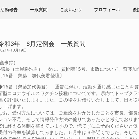
活動報告
一般質問
ごあいさつ
プロフィール
後
令和3年 6月定例会 一般質問
2021年10月19日
(議事録）
○議長（土屋勝浩君） 次に、質問第15号、市政について、齊藤
〔16番 齊藤 加代美君登壇〕
◆16番（齊藤加代美君） 通告に伴い、活動を通じ感じたことを
新型コロナウイルスワクチン接種についてです。県内でトップクラ
高く評価いたします。また、この場をお借りいたしまして、日々従
し上げます。
なお、受付方法については、ご迷惑をおかけしたことを市長、部長
ション不足、そして情報発信方法の偏りであったかと考えておりま
でに終える体制を整えていますので、慌てずにご予約くださいと促
受付の倍率を試算してみました。５月中は３倍近くでした。そして、
は全て予約できる状況になっております。混乱を防ぐためにこうい