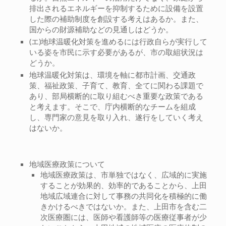
排出されるエネルギーを抑制するために設備を設置
した際の補助制度を創設する考えはあるか。また、
国からの財源補助などの見通しはどうか。
(エ)地球温暖化対策を進めるには行政自らが実行して
いる姿を市民に示す必要があるが、市の取組状況は
どうか。
地球温暖化対策は、環境を軸に都市計画、交通政
策、福祉政策、子育て、教育、全てに関わる課題で
あり、部局横断的に取り組むべき重要な政策である
と考えます。そこで、庁内横断的なチームを組成
し、専門家の意見を取り入れ、遂行をしていく考え
はないか。
地域医療政策について
地域医療政策は、市単独ではなく、広域的に実施
することが効果的、効率的であることから、上田
地域広域連合に対して事務の共同化を積極的に働
きかけるべきではないか。また、上田市を含む二
次医療圏には、医師や看護師等の医療従事者が少