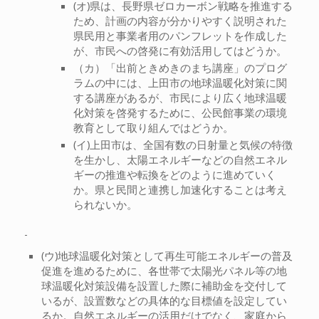
(オ)県は、長野県ゼロカーボン戦略を推進する
ため、計画の内容が分かりやすく説明された
県民用と事業者用のパンフレットを作成した
が、市民への啓発に有効活用してはどうか。
（カ）「出前ときめきのまち講座」のプログ
ラムの中には、上田市の地球温暖化対策に関
する講座があるが、市民により広く地球温暖
化対策を啓発するために、公民館事業の環境
教育として取り組んではどうか。
(イ)上田市は、全国有数の日射量と気候の特徴
を生かし、太陽エネルギーなどの自然エネル
ギーの推進や転換をどのように進めていく
か。県と民間と連携し加速化することは考え
られないか。
(ウ)地球温暖化対策として再生可能エネルギーの普及
促進を進めるために、各世帯で太陽光パネル等の地
球温暖化対策設備を設置した際に補助金を交付して
いるが、設置数などの具体的な目標値を設定してい
るか。自然エネルギーの活用だけでなく、家庭から