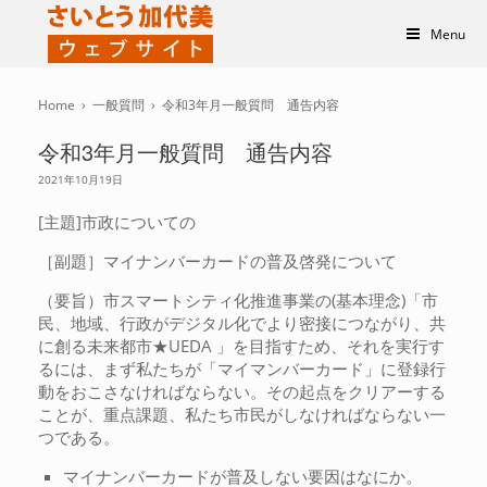
Menu
Home
›
一般質問
›
令和3年月一般質問 通告内容
令和3年月一般質問 通告内容
2021年10月19日
[主題]市政についての
［副題］マイナンバーカードの普及啓発について
（要旨）市スマートシティ化推進事業の(基本理念)「市
民、地域、行政がデジタル化でより密接につながり、共
に創る未来都市★UEDA 」を目指すため、それを実行す
るには、まず私たちが「マイマンバーカード」に登録行
動をおこさなければならない。その起点をクリアーする
ことが、重点課題、私たち市民がしなければならない一
つである。
マイナンバーカードが普及しない要因はなにか。