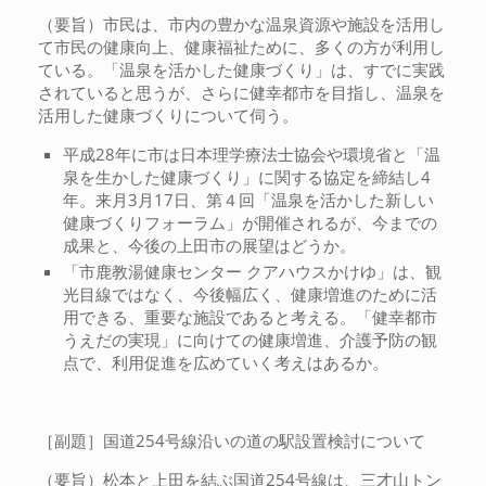
（要旨）市民は、市内の豊かな温泉資源や施設を活用し
て市民の健康向上、健康福祉ために、多くの方が利用し
ている。「温泉を活かした健康づくり」は、すでに実践
されていると思うが、さらに健幸都市を目指し、温泉を
活用した健康づくりについて伺う。
平成28年に市は日本理学療法士協会や環境省と「温
泉を生かした健康づくり」に関する協定を締結し4
年。来月3月17日、第４回「温泉を活かした新しい
健康づくりフォーラム」が開催されるが、今までの
成果と、今後の上田市の展望はどうか。
「市鹿教湯健康センター クアハウスかけゆ」は、観
光目線ではなく、今後幅広く、健康増進のために活
用できる、重要な施設であると考える。「健幸都市
うえだの実現」に向けての健康増進、介護予防の観
点で、利用促進を広めていく考えはあるか。
［副題］国道254号線沿いの道の駅設置検討について
（要旨）松本と上田を結ぶ国道254号線は、三才山トン