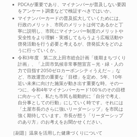
PDCAが重要であり、マイナンバーが普及しない要因
をアンケート調査などで検証すべきではいか。
マイナンバーカードの普及拡大していくためには、
行政のメリット、市民のメリットは何であるかと丁
寧に説明し、市民にマイナンバー制度のメリットや
安全性をより理解・実感してもらうよう広報活動や
啓発活動を行う必要と考えるが、啓発拡大をどのよ
うに行っていくか。
令和3年度 第二次上田市総合計画「後期まちづくり
計画」、「上田市気候非常事態宣言～光・緑・人の
力で目指す2050ゼロカーボンシティうえだ～」な
ど、市政運営の重要な「目標」を定め、5年、10年
近い未来に向けた施策が動き出す重要な時。その一
つに、令和4年マイナンバーカード100％のその目標
に向かって、私たち市民も能動的に「自分で考え、
自分事としての行動」にしていく時です。それには
「土屋市長のさらに強いリーダーシップ」を市民は
強く期待しています。市長が想う「リーダーシップ
のあり方」のお考えをお聞かせください。
［副題］温泉を活用した健康づくりについて