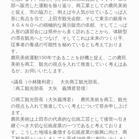
部へ販売した運動を振り返り、商工業としての農民美術
と捉え、市の協力と、例えば今人気が出ているこっぱ人
形に焦点を当て、上田市観光会館、そして東京の銀座Ｎ
ＡＧＡＮＯへの積極的な展示販売の依頼、そしてこっぱ
人形の講習会には県外から多く訪れることから、体験型
の滞在観光へとつなげ、そしてこれは未来のつくり手、
従事者の養成の可能性を秘めているとも考えておりま
す。
農民美術運動100年であることを好機と捉え、この農民
美術を商工、観光の視点を入れて推進していく考えはあ
るか、お伺いいたします。
○議長（小林隆利君） 大矢商工観光部長。
〔商工観光部長 大矢 義博君登壇〕
◎商工観光部長（大矢義博君） 農民美術を商工、観光
の視点も入れて推進していく考えについて答弁申し上げ
ます。
農民美術は上田市の代表的な伝統工芸として後世へ引き
継ぐべき大切な伝統産業の一つであると考えておりま
す。こうした地域を象徴する伝統産業の振興に向け、商
工観光部といたしましても平成29年度に創設いたしまし