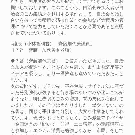
ただき、利用者の皆さんが協力して管理できるようにお
願いしております。このことから、自治会未加入者が自
治会のごみ集積所を利用する条件として、自治会と話し
合いを持って集積所の清掃作業への参加など集積所の管
理について協力をしていただくことが必要であると説明
させていただいております。
○議長（小林隆利君） 齊藤加代美議員。
〔７番 齊藤 加代美君登壇〕
◆７番（齊藤加代美君） ご答弁いただきました。自治
会加入が促進することを心から願い、また出前講座等ア
イデアを凝らし、より一層推進も進めていただきたいと
思います。
次の質問です。プラごみ、容器包装リサイクル法に基づ
いた分別強化が強まると行き場のないごみや迷いごみが
多くなり、特に赤袋のごみの増加、質の悪化を心配して
いましたが、その予測は当たりました。燃やせないこの
赤袋は、同じく手仕事で分別し、大変な作業をしてくれ
ています。現状をもっと知りたく、ごみ減量アドバイザ
ー企画運営の「聞いて・〇得・エコ講座」の連続講座に
も参加し、エシカル消費も勉強しながら、市民、そして