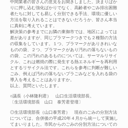
中間業者の皆さんの意見をお聞きしました。決まりばか
りに押し込む強化ばかりでなく、高齢者やごみ排出困難
者たちに対しても易しく分別できる手法、環境に優しい
方法を取り入れることはできないだろうか、皆さん本当
に真剣に考えています。
解決策の参考までにお隣の東御市では、地区によっては
差がありますが、同じプラマークつきでも２種類の方法
の収集をしています。１つ、プラマークがありきれいな
ものの袋、２つ、プラマークがあり汚れの落ちないもの
の袋、この汚れのあるものについては、サーマルリサイ
クル、これは燃焼の際に発生する熱エネルギーを再利用
とするリサイクル法です。これらを参考に判断が難しい
ごみ、例えば汚れの落ちないプラごみなどを入れる袋の
導入を考えることはありますか。
以上、質問といたします。
○議長（小林隆利君） 山口生活環境部長。
〔生活環境部長 山口 泰芳君登壇〕
◎生活環境部長（山口泰芳君） 現在のごみの分別方法
については、合併後の平成20年４月から統一して実施し
てまいりました。市民からのごみの分別方法についての