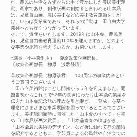
れ、農民の生活をみずからの手で豊かにした農民美術運
動、画家であり、創作版画の創始者と言われる山本鼎
は、児童自由画、農民美術などの美術教育運動を手が
け、いわば実業家であり、それらの活動は上田自由大学
発祥へとも深くつながっています。
そこで、質問をいたします。2019年は山本鼎、農民美
術、児童自由画教育運動100年を迎えますが、どのよう
な事業や施策を考えているか、お伺いいたします。
○議長（小林隆利君） 柳原政策企画部長。
〔政策企画部長 柳原 渉君登壇〕
◎政策企画部長（柳原渉君） 100周年の事業内容とい
うご質問でございます。
上田市立美術館はことし開館から５年を迎えました。開
館当初からこれまで52年の長きにわたり山本鼎の業績を
伝えた山本鼎記念館の理念を引き継ぎ、「育成」を基本
理念にさまざまな事業展開を図っているところでござい
ます。美術館開館時に開催した「山本鼎のすべて」を初
め「山本鼎版画大賞展」、「山本鼎青春の絵はがき」、
「山本鼎農民美術のデザイン」など折に触れて鼎の業績
を紹介するとともに、学芸員による公民館や自治会での