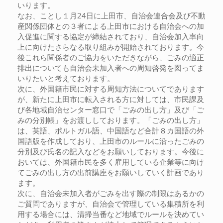
いります。
なお、ことし１月24日に上田市、自治会連合会及び不動
産関係団体との３者による上田市における自治会への加
入促進に関する協定が締結されており、自治会加入率向
上に向けたさらなる取り組みが開始されております。今
後これら関係者のご協力をいただきながら、ごみの適正
排出についても自治会未加入者への周知啓発を図ってま
いりたいと考えております。
次に、外国籍市民に対する周知方法についてであります
が、新たに上田市に転入される方に対しては、市民課及
び各地域自治センター窓口で「ごみの出し方」及び「ご
みの分別帳」をお渡ししております。「ごみの出し方」
は、英語、ポルトガル語、中国語など合計８カ国語の外
国語版を作成しており、上田市のルールに沿ったごみの
分別及び氏名の記入などをお願いしております。今後に
おいては、外国籍市民を多く雇用している企業等に向け
てごみの出し方の出前講座をお願いしていく計画であり
ます。
次に、自治会未加入者がごみを出す際の制限はあるかの
ご質問でありますが、自治会で管理している集積所を利
用する場合には、清掃当番など地域でルールを決めてい