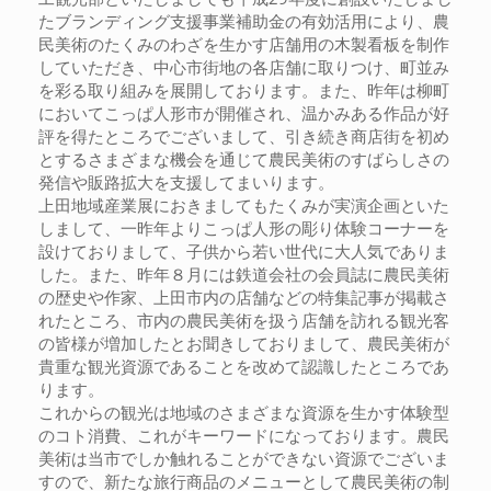
たブランディング支援事業補助金の有効活用により、農
民美術のたくみのわざを生かす店舗用の木製看板を制作
していただき、中心市街地の各店舗に取りつけ、町並み
を彩る取り組みを展開しております。また、昨年は柳町
においてこっぱ人形市が開催され、温かみある作品が好
評を得たところでございまして、引き続き商店街を初め
とするさまざまな機会を通じて農民美術のすばらしさの
発信や販路拡大を支援してまいります。
上田地域産業展におきましてもたくみが実演企画といた
しまして、一昨年よりこっぱ人形の彫り体験コーナーを
設けておりまして、子供から若い世代に大人気でありま
した。また、昨年８月には鉄道会社の会員誌に農民美術
の歴史や作家、上田市内の店舗などの特集記事が掲載さ
れたところ、市内の農民美術を扱う店舗を訪れる観光客
の皆様が増加したとお聞きしておりまして、農民美術が
貴重な観光資源であることを改めて認識したところであ
ります。
これからの観光は地域のさまざまな資源を生かす体験型
のコト消費、これがキーワードになっております。農民
美術は当市でしか触れることができない資源でございま
すので、新たな旅行商品のメニューとして農民美術の制