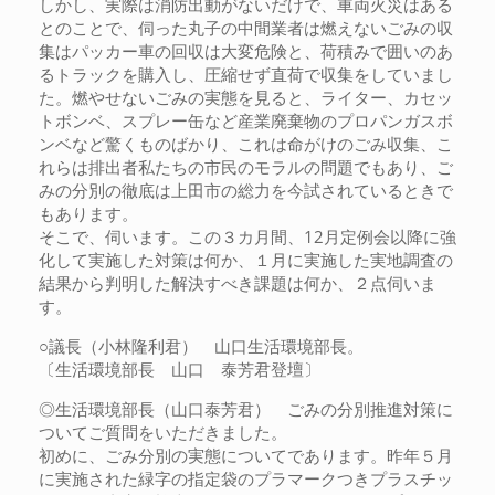
しかし、実際は消防出動がないだけで、車両火災はある
とのことで、伺った丸子の中間業者は燃えないごみの収
集はパッカー車の回収は大変危険と、荷積みで囲いのあ
るトラックを購入し、圧縮せず直荷で収集をしていまし
た。燃やせないごみの実態を見ると、ライター、カセッ
トボンベ、スプレー缶など産業廃棄物のプロパンガスボ
ンベなど驚くものばかり、これは命がけのごみ収集、こ
れらは排出者私たちの市民のモラルの問題でもあり、ご
みの分別の徹底は上田市の総力を今試されているときで
もあります。
そこで、伺います。この３カ月間、12月定例会以降に強
化して実施した対策は何か、１月に実施した実地調査の
結果から判明した解決すべき課題は何か、２点伺いま
す。
○議長（小林隆利君） 山口生活環境部長。
〔生活環境部長 山口 泰芳君登壇〕
◎生活環境部長（山口泰芳君） ごみの分別推進対策に
ついてご質問をいただきました。
初めに、ごみ分別の実態についてであります。昨年５月
に実施された緑字の指定袋のプラマークつきプラスチッ