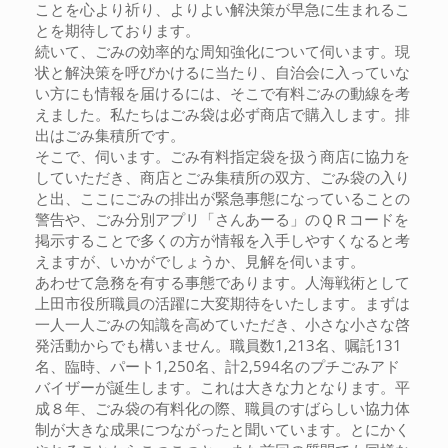
ことを心より祈り、よりよい解決策が早急に生まれるこ
とを期待しております。
続いて、ごみの効率的な周知強化について伺います。現
状と解決策を呼びかけるに当たり、自治会に入っていな
い方にも情報を届けるには、そこで有料ごみの動線を考
えました。私たちはごみ袋は必ず商店で購入します。排
出はごみ集積所です。
そこで、伺います。ごみ有料指定袋を扱う商店に協力を
していただき、商店とごみ集積所の双方、ごみ袋の入り
と出、ここにごみの排出が緊急事態になっていることの
警告や、ごみ分別アプリ「さんあーる」のＱＲコードを
掲示することで多くの方が情報を入手しやすくなると考
えますが、いかがでしょうか、見解を伺います。
あわせて急務を有する事態であります。人海戦術として
上田市役所職員の活躍に大変期待をいたします。まずは
一人一人ごみの知識を高めていただき、小さな小さな啓
発活動からでも構いません。職員数1,213名、嘱託131
名、臨時、パート1,250名、計2,594名のプチごみアド
バイザーが誕生します。これは大きな力となります。平
成８年、ごみ袋の有料化の際、職員のすばらしい協力体
制が大きな成果につながったと聞いています。とにかく