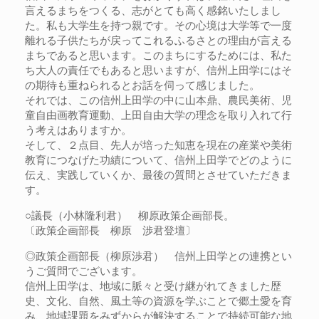
言えるまちをつくる、志がとても高く感銘いたしまし
た。私も大学生を持つ親です。その心境は大学等で一度
離れる子供たちが戻ってこれるふるさとの理由が言える
まちであると思います。このまちにするためには、私た
ち大人の責任でもあると思いますが、信州上田学にはそ
の期待も重ねられるとお話を伺って感じました。
それでは、この信州上田学の中に山本鼎、農民美術、児
童自由画教育運動、上田自由大学の理念を取り入れて行
う考えはありますか。
そして、２点目、先人が培った知恵を現在の産業や美術
教育につなげた功績について、信州上田学でどのように
伝え、実践していくか、最後の質問とさせていただきま
す。
○議長（小林隆利君） 柳原政策企画部長。
〔政策企画部長 柳原 渉君登壇〕
◎政策企画部長（柳原渉君） 信州上田学との連携とい
うご質問でございます。
信州上田学は、地域に脈々と受け継がれてきました歴
史、文化、自然、風土等の資源を学ぶことで郷土愛を育
み、地域課題をみずからが解決することで持続可能な地