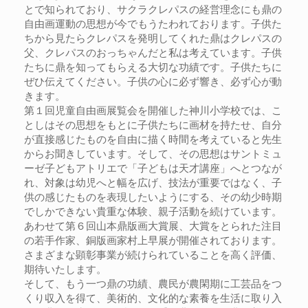
とで知られており、サクラクレパスの経営理念にも鼎の
自由画運動の思想が今でもうたわれております。子供た
ちから見たらクレパスを発明してくれた鼎はクレパスの
父、クレパスのおっちゃんだと私は考えています。子供
たちに鼎を知ってもらえる大切な功績です。子供たちに
ぜひ伝えてください。子供の心に必ず響き、必ず心が動
きます。
第１回児童自由画展覧会を開催した神川小学校では、こ
としはその思想をもとに子供たちに画材を持たせ、自分
が直接感じたものを自由に描く時間を考えていると先生
からお聞きしています。そして、その思想はサントミュ
ーゼ子どもアトリエで「子どもは天才講座」へとつなが
れ、対象は幼児へと幅を広げ、技法が重要ではなく、子
供の感じたものを表現したいようにする、その幼少時期
でしかできない貴重な体験、親子活動を続けています。
あわせて第６回山本鼎版画大賞展、大賞をとられた注目
の若手作家、銅版画家村上早展が開催されております。
さまざまな顕彰事業が続けられていることを高く評価、
期待いたします。
そして、もう一つ鼎の功績、農民が農閑期に工芸品をつ
くり収入を得て、美術的、文化的な素養を生活に取り入