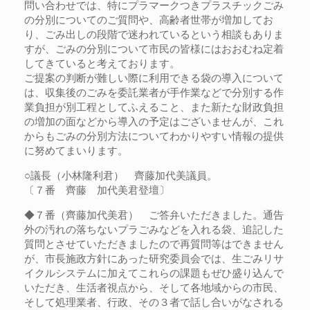
問い合わせでは、特にプラマークつきプラスチックごみ
の分別についてのご質問や、高齢者世帯が増加してお
り、ごみ出しの段階で迷われているという相談もありま
すが、ごみの分別について市民の皆様にはおおむね定着
してきていると考えております。
ご提案の判断が難しい際に利用できる袋の導入について
は、収集後のごみを委託業者が手作業などで分別する作
業負担が別工程としてふえること、また新たな財政負担
の増加の面などから導入の予定はございませんが、これ
からもごみの分別方法についてわかりやすい情報の提供
に努めてまいります。
○議長（小林隆利君） 齊藤加代美議員。
〔７番 齊藤 加代美君登壇〕
◆７番（齊藤加代美君） ご答弁いただきました。通告
外の汚れの落ちないプラごみなどを入れる袋、追記した
質問とさせていただきましたので再質問等はできません
が、市長施政方針にあった研究委員会では、生ごみリサ
イクルシステムに加えてこれらの課題もぜひ盛り込んで
いただき、生活者視点から、そして各地域からの市民、
そして処理業者、行政、その３者で話し合いがなされる