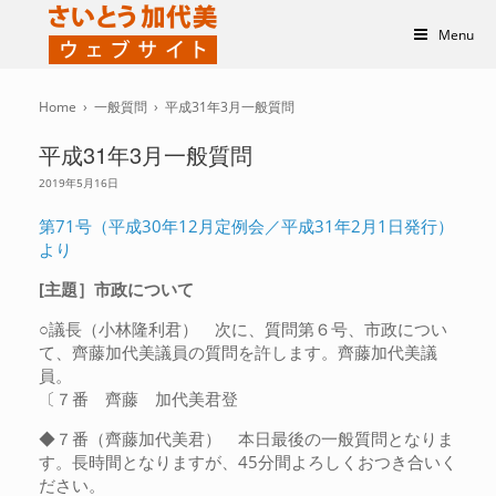
Menu
Home
›
一般質問
›
平成31年3月一般質問
平成31年3月一般質問
2019年5月16日
第71号（平成30年12月定例会／平成31年2月1日発行）
より
[主題］市政について
○議長（小林隆利君） 次に、質問第６号、市政につい
て、齊藤加代美議員の質問を許します。齊藤加代美議
員。
〔７番 齊藤 加代美君登
◆７番（齊藤加代美君） 本日最後の一般質問となりま
す。長時間となりますが、45分間よろしくおつき合いく
ださい。