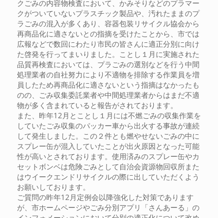
クごみの内容物検査において、かみそりなどのプラマー
クがついていないプラスチック製品や、汚れたままのプ
ラごみの混入が多くあり、容器包装リサイクル協会から
再商品化に適さないとの指摘を受けたことから、市では
広報などで数回にわたり市民の皆さんに適正分別に向け
た啓発を行ってまいりました。ことし１月に実施された
品質再検査においては、プラごみの選別などを行う中間
処理業者の自社努力により不適物を排除する作業員を増
員したため再商品化に適さないという指摘はなかったも
のの、ごみ収集委託業者や中間処理業者からはまだ不適
物が多く含まれていると報告がされております。
また、昨年12月とことし１月には不燃ごみの収集作業を
していたごみ収集のパッカー車から出火する事故が連続
して発生しました。この２件とも燃やせないごみの中に
スプレー缶が混入していたことが出火原因となった可能
性が高いとされております。使用済みのスプレー缶やカ
セットボンベは危険ごみとして自治会資源物回収所また
はウイークエンドリサイクルの際に出していただくよう
お願いしております。
ご質問の昨年12月定例会以降強化した対策であります
が、市ホームページやごみ分別アプリ「さんあーる」の
インフォメーションにおいて分別の適正化について改め