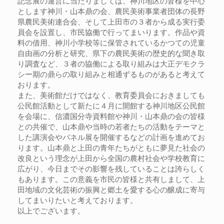
記念展の運営に当たりましては、神川地区の皆様を中心
とします神川・山本鼎の会、農民美術事業者団体の長野
県農民美術連合会、そして上田市の３者から成る実行委
員会を設置し、市民協働で行ってまいります。作品や資
料の借用、神川小学校等に保管されているかつての児童
自由画の分析と研究、県下の農民美術の歴史的な聞き取
り調査など、３者の協働による取り組みは大正デモクラ
シー期の鼎らの取り組みと相通ずるものがあると考えて
おります。
また、美術館だけではなく、教育委員会におきましても
公民館活動として新たに４月に開館する神川地区公民館
を会場に、信濃国分寺資料館や神川・山本鼎の会の皆様
との共催で、山本鼎や当時の若者たちの活動をテーマと
した講演会やパネル展を開催するなどの計画を進めてお
ります。山本鼎と上田の青年たちがともに夢見た社会の
改良という理念が上田から全国の農村社会や学校教育に
広がり、今日までその影響を残していることは誇らしく
もあります。この意義を市民の皆様と共有しまして、上
田地域の文化芸術の振興と郷土を愛する心の醸成に寄与
してまいりたいと考えております。
以上でございます。