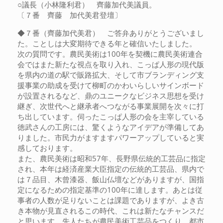
○議長（小林隆利君） 齊藤加代美議員。
〔７番 齊藤 加代美君登壇〕
◆７番（齊藤加代美君） ご答弁ありがとうございまし
た。ことしは大変期待できる年と確信いたしました。
次の質問です。農民美術は100年を契機に農民美術連合
会ではまた新たな視点を取り入れ、こっぱ人形の現代版
を県内の道の駅で販路拡大、そして市ブランディング支
援事業の助成を受けて柳町のかわいらしいサインボード
が設置されるなど、鼎のユニークなビジネス思想を受け
継ぎ、次世代へと継承者へつながる事業展開を次々に打
ち出しています。伺ったこっぱ人形の会を主宰している
徳武さんの工房には、驚くようなアイデアが準備してあ
りました。市民力がますますパワーアップしていると実
感しております。
また、農民美術は昭和57年、長野県伝統的工芸品に指定
され、本年は経済産業大臣指定の伝統的工芸品、県内で
は７品目、木曾漆器、飯山仏壇などがありますが、国指
定になるための指定基準の100年に達します。あとは従
事者の人数が足りないことは課題でありますが、よき古
き本物が見直されるこの時代、これは新たなチャンスだ
と思います。先人たちが農民美術工芸品をつくり、都市