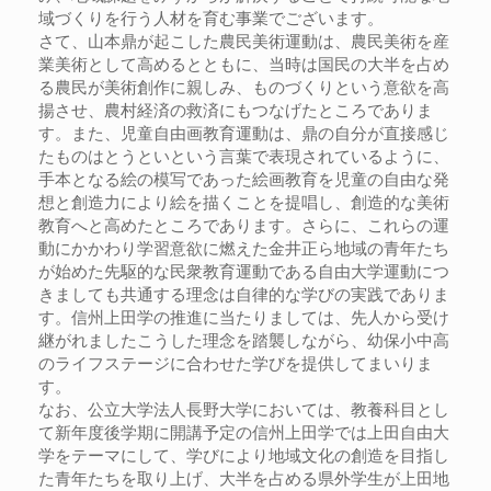
域づくりを行う人材を育む事業でございます。
さて、山本鼎が起こした農民美術運動は、農民美術を産
業美術として高めるとともに、当時は国民の大半を占め
る農民が美術創作に親しみ、ものづくりという意欲を高
揚させ、農村経済の救済にもつなげたところでありま
す。また、児童自由画教育運動は、鼎の自分が直接感じ
たものはとうといという言葉で表現されているように、
手本となる絵の模写であった絵画教育を児童の自由な発
想と創造力により絵を描くことを提唱し、創造的な美術
教育へと高めたところであります。さらに、これらの運
動にかかわり学習意欲に燃えた金井正ら地域の青年たち
が始めた先駆的な民衆教育運動である自由大学運動につ
きましても共通する理念は自律的な学びの実践でありま
す。信州上田学の推進に当たりましては、先人から受け
継がれましたこうした理念を踏襲しながら、幼保小中高
のライフステージに合わせた学びを提供してまいりま
す。
なお、公立大学法人長野大学においては、教養科目とし
て新年度後学期に開講予定の信州上田学では上田自由大
学をテーマにして、学びにより地域文化の創造を目指し
た青年たちを取り上げ、大半を占める県外学生が上田地