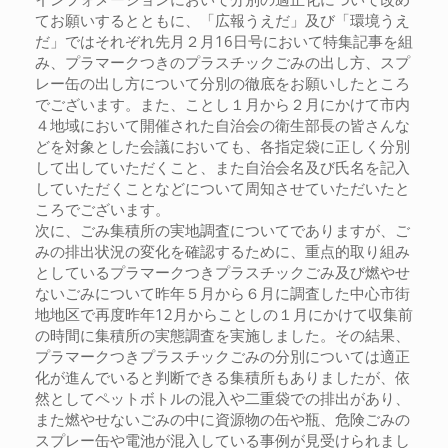
てお願いするとともに、「広報うえだ」及び「環境うえ
だ」ではそれぞれ先月２月16日号において特集記事を組
み、プラマークつきのプラスチックごみの出し方、スプ
レー缶の出し方について分別の徹底をお願いしたところ
でございます。また、ことし１月から２月にかけて市内
４地域において開催された自治会の衛生部長の皆さんな
どを対象とした会議においても、各指定袋に正しく分別
して出していただくこと、また自治会名及び氏名を記入
していただくことなどについて周知させていただいたと
ころでございます。
次に、ごみ集積所の実地調査についてでありますが、ご
みの排出状況の変化を確認するために、重点的取り組み
としているプラマークつきプラスチックごみ及び燃やせ
ないごみについて昨年５月から６月に調査した中心市街
地地区で再度昨年12月からことしの１月にかけて収集前
の時間に集積所の実態調査を実施しました。その結果、
プラマークつきプラスチックごみの分別については適正
化が進んでいると判断できる集積所もありましたが、依
然としてペットボトルの混入や二重袋での排出があり、
また燃やせないごみの中に資源物の缶や瓶、危険ごみの
スプレー缶や電池が混入している事例が見受けられまし