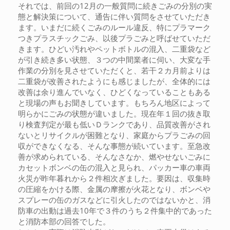
それでは、前回の12月の一般質問に続きごみの分別の実
態と解決策について、通告に伴い質問をさせていただき
ます。いまだに続くごみのルール違反、特にプラマーク
つきプラスチックごみ、以後プラごみと呼ばせていただ
きます。ひどい汚れやペットボトルの混入、二重袋など
が引き続き多い状態、３つの中間業者に伺い、大変な手
作業の分別を見させていただくと、若干２カ月前よりは
二重袋が改善されたようにも感じましたが、全体的には
改善は余り進んでいなく、ひどくなっていることもある
と現場の声もお聞きしています。もちろん地区によって
明らかにごみの状態が違いました。現在年１回の抜き取
り検査判定が最も低いＤランクであり、品質改善がされ
ないとリサイクルが困難となり、家庭からプラごみの回
収ができなくなる、そんな事態が続いています。至急改
善が求められている、そんなさなか、燃やせないごみに
カセットボンベの缶の混入と見られ、パッカー車の車両
火災が昨年暮れから２件相次ぎました。要因は、収集時
の圧縮をかける際、金属の摩擦が火花となり、ボンベや
スプレーの缶のガスなどに引火したのではないかと、消
防車の出動は過去10年で３件のうち２件集中的であった
と消防本部の回答でした。