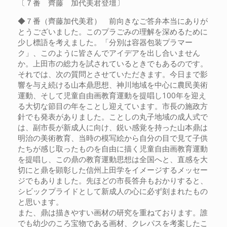
〔７番 齊藤 加代美君登壇〕
◆７番（齊藤加代美君） 前向きなご答弁本当にありが
とうございました。このプラごみの理解を深めるために
少し標語を考えました。「分別は容器包装プラマー
ク」、このように皆さんでアイデアを出し合いません
か。上田市の総力を試されているときでもあるのです。
それでは、次の質問とさせていただきます。今日まで影
響を与え続ける山本鼎思想、神川地域を中心に農民美術
運動、そして児童自由画教育運動を提唱し100年を迎え
る大切な節目の年をことし迎えています。市長の施政方
針でも発表がありました。ことしの丸子地域の成人式で
は、副市長が新成人に向け、鋭い感覚を持った山本鼎は
明治の美術教育、当時の模写絵から自分の目で見て子供
たちが感じ取ったものを自由に描く児童自由画教育運動
を提唱し、この鼎の教育運動思想は全国へと、直感を大
切にと鼎を顕彰した信州上田学をイメージするメッセー
ジでもありました。先ほどの市長答弁もおかりすると、
シビックプライドとして新成人の心に必ず刻まれたもの
と思います。
また、鼎は描きやすい画材の研究を重ねております。誰
でも幼少のころ宝物である画材、クレパスを考案したこ