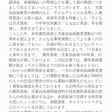
講演会、各種雑誌への寄稿などを通して鼎の業績につき
まして伝えてまいったところでございます。また、児童
自由画教育の精神のもと、子どもアトリエを活用した教
育普及にも取り組み、未就学児童を対象とした「子ども
は天才講座」、小中学生対象の「なるほど美楽」等を開
催し、充実させてまいりました。
こうした中、本年農民美術と児童自由画教育運動が100
周年を迎えます。さらなる事業展開としてより多くの方
に鼎を知ってもらい、共感が得られるまたとないチャン
スでありますので、100周年を記念しまして、11月末か
ら来年２月まで、「農民美術・児童自由画100年展」の
開催を計画しております。この記念展では、農民美術運
動が始まってから現在までの歩みを振り返るとともに、
これからの農民美術を展望し、一方の児童自由画教育運
動につきましては、この運動を推進した山本鼎と同時代
の人々の交流の歴史の中から運動の展開をひもといてい
く展覧会構成を考えております。大正時代から現在まで
の農民美術、児童自由画関連資料や現役農民美術家の皆
さんの作品を展示するほか、全国各地で活躍する研究者
を招いたシンポジウム、体験講座、ギャラリートークな
どのイベントを計画しております。