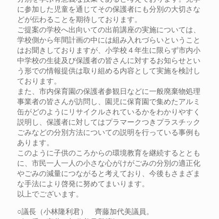
に参加した児童を通じてその保護者にも分別の大切さな
どが伝わることを期待しております。
ご提案の学校へ出向いての出前講座の実施については、
学校側から年間計画の中には組み入れづらいということ
はお聞きしておりますが、小学校４年生に限らず市内小
中学校の生徒及び保護者の皆さんに対するお知らせとい
う形での情報提供は取り組める内容として実施を検討し
ております。
また、市内保育園の保護者参観日などに一般廃棄物処理
事業者の皆さんが訪問し、園児に保育園で集めたアルミ
缶がどのようにリサイクルされているかをわかりやすく
説明し、保護者に対してはプラマークつきプラスチック
ごみなどの分別方法についての説明を行っている事例も
あります。
このように子供のころからの環境教育を継続するととも
に、市民一人一人の小さな心がけがごみの分別の適正化
やごみの減量につながると考えており、今後もさまざま
な手法により啓発に努めてまいります。
以上でございます。
○議長（小林隆利君） 齊藤加代美議員。