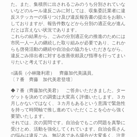
た。また、集積所に出されるごみのうち分別されていな
いなどのルール違反ごみに対しては、収集委託業者に違
反ステッカーの張りつけ及び違反報告書の提出をお願い
しておりますが、報告件数などから分別の適正化が進ん
だとは言えない状況であります。
これらの結果から、ごみの分別適正化の推進のためには
市民一人一人の継続した取り組みが必要であり、これか
らも啓発活動の継続や自治会の協力をいただきながら、
違反ごみ排出者に対する改善依頼及び指導を行ってまい
りたいと考えております。
○議長（小林隆利君） 齊藤加代美議員。
〔７番 齊藤 加代美君登壇〕
◆７番（齊藤加代美君） ご答弁いただきました。ター
ゲットを決めての調査は大変高く評価いたします。３カ
月しかないではなく、３カ月もあるという意識で緊急性
を持って時間軸で推し進めていただくことを心から強く
要望いたします。
それでは、次の質問です。自治会でもこの問題を真摯に
受けとめ、活動を強化してくれています。自治会長さん
の悩みは違反ごみ、無記名である場合が大変多く、注意