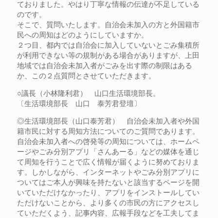
ておりました。やはり丁寧な情報の伝達が不足している
のです。
そこで、質問いたします。自治会未加入の方と外国籍市
民への周知はどのようにしていますか。
２つ目、都内では自治会に加入していないとごみ集積所
が利用できない等の規制がある場合がありますが、上田
地域では自治会未加入者がごみを出す際の制限はある
か、この２点質問とさせていただきます。
○議長（小林隆利君） 山口生活環境部長。
〔生活環境部長 山口 泰芳君登壇〕
◎生活環境部長（山口泰芳君） 自治会未加入者や外国
籍市民に対する周知方法についてのご質問であります。
自治会未加入者への啓発等の周知については、ホームペ
ージやごみ分別アプリ「さんあーる」などの媒体を通じ
て周知を行うことで広く情報が届くように努めておりま
す。しかしながら、インターネットやごみ分別アプリに
ついてはご本人が興味を持たないと該当するページを開
いていただけなかったり、アプリをインストールしてい
ただけないことから、より多くの市民の方にアクセスし
ていただくよう、記事内容、広報手段などを工夫してま