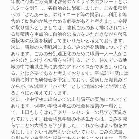
年度に可燃ごみ減量化啓発のＡ４サイズのプレートとポ
スターを制作し、各自治会に配布しました。ごみ集積所
への「さんあーる」のＱＲコード等の掲示は、利用者等
含めて効果的か見きわめる必要があると考えます。今後
の取り組みとしましては、違反ごみの多く排出されてい
る集積所を重点的に自治会の協力をいただきながら啓発
看板等の設置を検討してまいりたいと考えております。
次に、職員の人海戦術によるごみの啓発活動についてで
あります。ごみの分別適正化のために職員一人一人がご
みの分別に対する知識を習得することで、住んでいる地
域の中で地域住民に的確なアドバイスができるようにな
ることは必要であると考えております。平成31年度には
職員に対する研修会を予定しており、受講した職員みず
からがごみ減量アドバイザーとして地域の中で説明でき
るようにと考えております。
次に、小中学校に出向いての出前講座の実施についてで
あります。例年小学校４年生の社会科授業の一環とし
て、上田もしくは丸子クリーンセンターの見学が実施さ
れております。社会科見学後の小学生からは、ごみを減
らすことの大切さを学びました、これからはより物を大
切にしますという感想もいただいており、ごみの減量、
分別を学ぶ有意義な授業であると考えております。見学