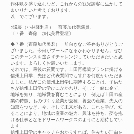
作体験を盛り込むなど、これからの観光誘客に生かして
まいりたいと考えております。
以上でございます。
○議長（小林隆利君） 齊藤加代美議員。
〔７番 齊藤 加代美君登壇〕
◆７番（齊藤加代美君） 前向きなご答弁ありがとうご
ざいました。今何がブームになるかわかりません。ぜひ
このチャンスを逃さずチャレンジしていただきたいと思
います。よろしくお願いいたします。
それでは、最後の質問です。上田再構築プランに掲げる
信州上田学、先ほど代表質問でも答弁を何度かいただき
ました。私がこの信州上田学に期待することは、子供た
ちが信州上田学の学びにかかわり、そして一緒に企て、
地域を知り、地域愛を育むことにより、例えば上田の産
業の特徴、ものづくり産業が蚕種、養蚕の産業、先人の
知恵をつなぎ、今、そして未来がある、これを学び、知
ることにより、地域の産業の魅力、興味を持ち、夢を抱
ける仕事となるドリームワークスのようにと期待してい
ます。
信州上田学のキャッチをおかりすれば、住みたい理由を