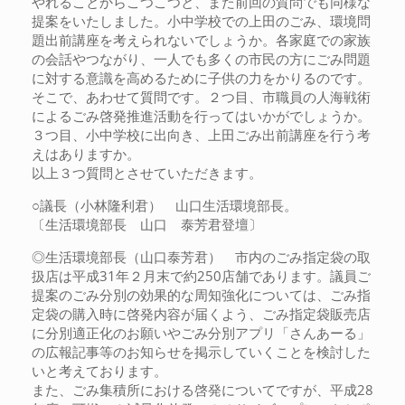
やれることからこつこつと、また前回の質問でも同様な
提案をいたしました。小中学校での上田のごみ、環境問
題出前講座を考えられないでしょうか。各家庭での家族
の会話やつながり、一人でも多くの市民の方にごみ問題
に対する意識を高めるために子供の力をかりるのです。
そこで、あわせて質問です。２つ目、市職員の人海戦術
によるごみ啓発推進活動を行ってはいかがでしょうか。
３つ目、小中学校に出向き、上田ごみ出前講座を行う考
えはありますか。
以上３つ質問とさせていただきます。
○議長（小林隆利君） 山口生活環境部長。
〔生活環境部長 山口 泰芳君登壇〕
◎生活環境部長（山口泰芳君） 市内のごみ指定袋の取
扱店は平成31年２月末で約250店舗であります。議員ご
提案のごみ分別の効果的な周知強化については、ごみ指
定袋の購入時に啓発内容が届くよう、ごみ指定袋販売店
に分別適正化のお願いやごみ分別アプリ「さんあーる」
の広報記事等のお知らせを掲示していくことを検討した
いと考えております。
また、ごみ集積所における啓発についてですが、平成28