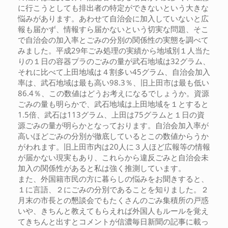
に行こうとしても排出者の特定ができないという大きな
悩みがあります。あわせて自治会に加入していないと広
報も届かず、情報すら届かないという切実な問題、そこ
で自治会の加入率とごみの分別の関係性の実態を調べて
みました。平成29年ごみ処理の実績から地域別１人当た
りの１日の容器プラのごみの量が武石地域は32グラム、
それに比べて上田地域は４割多い45グラム、自治会加入
率は、武石地域は最も高い98.3％、旧上田市は最も低い
86.4％、この数値はどうお考えになるでしょうか。資源
ごみの量も明らかで、武石地域は上田地域を１とすると
1.5倍、武石は113グラム、上田は75グラムと１日の資
源ごみの量が明らかとなっております。自治会加入率が
高いほどごみの分別が徹底しているとこの数値からうか
がわれます。旧上田市内は20人に３人ほど広報等の情報
が届かない現実もあり、これらから違反ごみと自治会未
加入の関係性があると私は強く推測しています。
また、外国籍市民の方に暮らしの悩みをお聞きすると、
１に言語、２にごみの分別であることを知りました。２
月末の市長との懇談会でもたくさんのごみ集積所の戸惑
いや、きちんと教えてもらえれば外国人もルールを覚え
てきちんと出すとコメントが信濃毎日新聞の記事に載っ